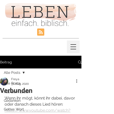
Beitrag
Alle Posts
Freya
Alle Posts
31. Aug. 2020
Verbunden
Aus dem Leben
Wenn ihr mögt, könnt ihr dabei, davor 
Gedanken
oder danach dieses Lied hören: 
Gottes Wort
https://www.youtube.com/watch?