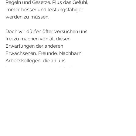
Regeln und Gesetze. Plus das Gefühl, 
immer besser und leistungsfähiger 
werden zu müssen. 
Doch wir dürfen öfter versuchen uns 
frei zu machen von all diesen 
Erwartungen der anderen 
Erwachsenen, Freunde, Nachbarn, 
Arbeitskollegen, die an uns 
herangetragen werden. Wir können 
öfter mal hemmungslos plantschen, 
so wie Daniel es 
hier
 schreibt, und uns 
freudigen Momenten voll und ganz 
hingeben. Denn in diesen 
wundervollen Augenblicken tun wir 
niemandem weh, wir können 
höchstens andere mit unserer Freude 
anstecken. Und Jesus möchte Teil 
davon sein. Ganz nah bei uns. Teil von 