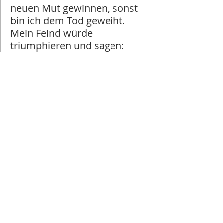
neuen Mut gewinnen, sonst 
bin ich dem Tod geweiht. 
Mein Feind würde 
triumphieren und sagen: 
»Den habe ich zur Strecke 
gebracht!« Meine Gegner 
würden jubeln über meinen 
Untergang. Ich aber vertraue 
auf deine Liebe und juble 
darüber, dass du mich retten 
wirst. Mit meinem Lied will 
ich dich loben, denn du, 
HERR, hast mir Gutes getan. 
(Psalm 13)
Die Sprache Jesu