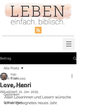
Beitrag
Alle Posts
Ingo
Alle Posts
6. Jan. 2025
Love, Henri
Aus dem Leben
Aktualisiert:
21. Jan. 2025
Gedanken
Allen Leserinnen und Lesern wünsche 
Gottes Wort
ich ein gesegnetes neues Jahr.