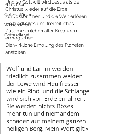
Und so Gott will wird Jesus als der 
Entdecken
Christus wieder auf die Erde 
Gottes Wirken
zurückkommen und die Welt erlösen.
Ein friedliches und freiheitliches 
Wissenschaft
Zusammenleben aller Kreaturen 
Gottesdienst
ermöglichen.
Die wirkliche Erholung des Planeten 
anstoßen.
Wolf und Lamm werden 
friedlich zusammen weiden, 
der Löwe wird Heu fressen 
wie ein Rind, und die Schlange 
wird sich von Erde ernähren. 
Sie werden nichts Böses 
mehr tun und niemandem 
schaden auf meinem ganzen 
heiligen Berg. Mein Wort gilt!« 