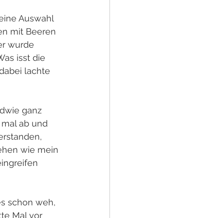
leine Auswahl 
en mit Beeren 
er wurde 
as isst die 
dabei lachte 
ndwie ganz 
 mal ab und 
erstanden, 
sehen wie mein 
ingreifen 
es schon weh, 
tte Mal vor 