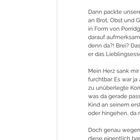
Dann packte unsere 
an Brot, Obst und G
in Form von Porridg
darauf aufmerksam u
denn da?! Brei? Das
er das Lieblingsess
Mein Herz sank mir 
furchtbar. Es war j
zu unüberlegte Kom
was da gerade passi
Kind an seinem erst
oder hingehen, da m
Doch genau wegen d
diese eigentlich ban