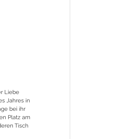
er Liebe 
s Jahres in 
e bei ihr 
en Platz am 
deren Tisch 