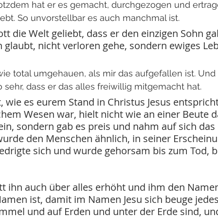
rotzdem hat er es gemacht, durchgezogen und ertrage
ebt. So unvorstellbar es auch manchmal ist.
tt die Welt geliebt, dass er den einzigen Sohn ga
hn glaubt, nicht verloren gehe, sondern ewiges Le
ie total umgehauen, als mir das aufgefallen ist. Und 
sehr, dass er das alles freiwillig mitgemacht hat.
, wie es eurem Stand in Christus Jesus entspricht:
chem Wesen war, hielt nicht wie an einer Beute da
sein, sondern gab es preis und nahm auf sich das
wurde den Menschen ähnlich, in seiner Erscheinu
edrigte sich und wurde gehorsam bis zum Tod, b
t ihn auch über alles erhöht und ihm den Namen 
Namen ist, damit im Namen Jesu sich beuge jedes K
immel und auf Erden und unter der Erde sind, und