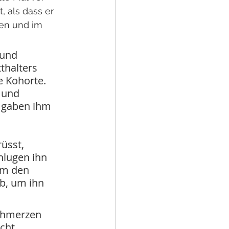
 als dass er 
en und im 
 und 
thalters 
 Kohorte. 
 und 
 gaben ihm 
üsst, 
hlugen ihn 
hm den 
b, um ihn 
chmerzen 
cht 