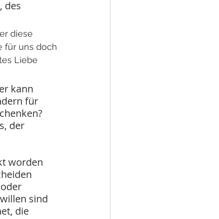
, des 
er diese 
e für uns doch 
tes Liebe 
er kann 
dern für 
 schenken? 
, der 
ckt worden 
scheiden 
 oder 
illen sind 
t, die 