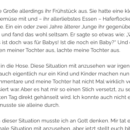
Große allerdings ihr Frühstück aus. Sie hatte eine k
emüse mit und – ihr allerliebstes Essen – Haferflock
e. Ein ein oder zwei Jahre älterer Junge ihr gegenüb
nd fand das wohl seltsam. Er sagte so etwas wie: „W
 ist doch was für Babys! Ist die noch ein Baby?“ Und 
en meiner Tochter aus, lachte meine Tochter aus.
in die Hose. Diese Situation mit anzusehen war irge
a auch eigentlich nur ein Kind und Kinder machen nun
mentare und meine Tochter hat nicht Mal wirklich v
ert war. Aber es hat mir so einen Stich versetzt, zu 
en Tag direkt gehänselt wird. Ich konnte auch nicht e
usste sie alleine durch.
ieser Situation musste ich an Gott denken. Mir tat 
ale Situation mit anzusehen, aber jetzt stellt euch bi