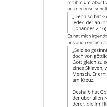
mit ihm um. Aber t
uns genauso sehr li
„Denn so hat Go
jeder, der an i
(Johannes 2,16)
Es hat mich irgendw
uns auch einfach so 
„Seid so gesinnt
doch von göttli
Gott gleich zu 
eines Sklaven, 
Mensch. Er erni
am Kreuz.
Deshalb hat Got
der über allen 
derer, die im H