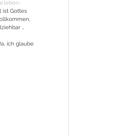
w.leben-
 ist Gottes 
vollkommen, 
ziehbar …
a, ich glaube 