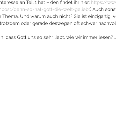
teresse an Teil 1 hat – den findet ihr hier: 
https://ww
e/post/denn-so-hat-gott-die-welt-geliebt
) Auch sonst
 Thema. Und warum auch nicht? Sie ist einzigartig, 
trotzdem oder gerade deswegen oft schwer nachvoll
n, dass Gott uns so sehr liebt, wie wir immer lesen? J