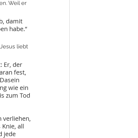
n. Weil er 
b, damit 
ben habe.“ 
Jesus liebt 
 Er, der 
ran fest, 
 Dasein 
ng wie ein 
is zum Tod 
verliehen, 
nie, all 
 jede 