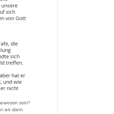
h unsere 
uf sich 
en von Gott 
fe, die 
lung 
dte sich 
d treffen.
ber hat er 
, und wie 
er nicht 
gewesen sein? 
n wir dann 