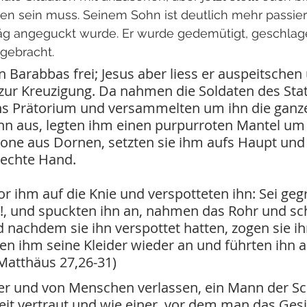
n sein muss. Seinem Sohn ist deutlich mehr passiert,
räg angeguckt wurde. Er wurde gedemütigt, geschlag
gebracht.
n Barabbas frei; Jesus aber liess er auspeitschen
s zur Kreuzigung. Da nahmen die Soldaten des Stat
ins Prätorium und versammelten um ihn die ganze
hn aus, legten ihm einen purpurroten Mantel um
rone aus Dornen, setzten sie ihm aufs Haupt und
 rechte Hand.
or ihm auf die Knie und verspotteten ihn: Sei gegr
!, und spuckten ihn an, nahmen das Rohr und sc
 nachdem sie ihn verspottet hatten, zogen sie i
en ihm seine Kleider wieder an und führten ihn a
(Matthäus 27,26-31)
 er und von Menschen verlassen, ein Mann der S
it vertraut und wie einer, vor dem man das Gesi