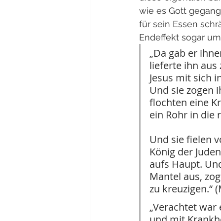
wie es Gott gegange
für sein Essen sch
Endeffekt sogar um
„Da gab er ihne
lieferte ihn au
Jesus mit sich 
Und sie zogen i
flochten eine K
ein Rohr in die
Und sie fielen v
König der Juden
aufs Haupt. Und
Mantel aus, zog
zu kreuzigen.“ 
„Verachtet war
und mit Krankhe