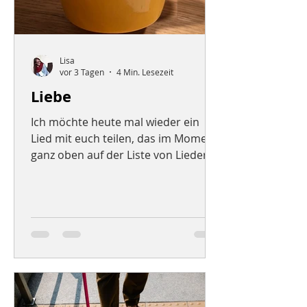
Lisa
vor 3 Tagen
4 Min. Lesezeit
Liebe
Ich möchte heute mal wieder ein
Lied mit euch teilen, das im Moment
ganz oben auf der Liste von Liedern
steht, die ich sehr gerne mag. Es ist
von einer Band, von der ich im März
bereits ein Lied geteilt habe
(https://www.leben-einfach-
biblisch.de/post/hoffnung). Beim
letzten Mal ging es um Hoffnung –
heute soll es um die Liebe gehen
(Glauben haben wir leider
übersprungen 😉). Das Lied heißt