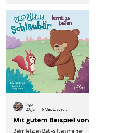
Sommers geschafft! Ich möchte
heute einige Gedanken mit euch
teilen, die sich mit einer der
Eigenschaften von Jesus
beschäftigen, in der ich ihm
ähnlicher werden möchte. Während
ich diesen Beitrag geschrieben habe,
ist mir noch ei
Ingo
20. Juli
6 Min. Lesezeit
Mit gutem Beispiel voran
Beim letzten Babysitten meiner