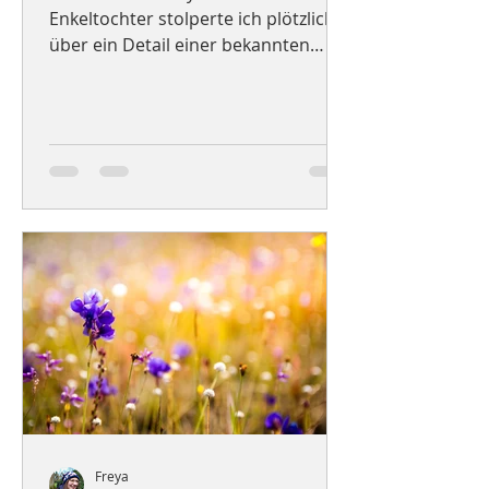
Enkeltochter stolperte ich plötzlich
über ein Detail einer bekannten
Bibelgeschichte. Ein kleiner Junge
spielt bei der Speisung der
Fünftausend eine nicht unerhebliche
Rolle. Er spendet nämlich die fünf
Brote und die zwei Fische und bringt
dadurch die Angelegenheit in Fahrt.
Doch der Reihe nach. Ein neues
Bilderbuch Bei meinem „Babydate“
musste ich ein neues Bilderbuch
vorlesen. Dieses Buch war übrigens
ein Geschenk von der Uroma, die
glei
Freya