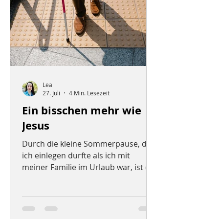
„Shake The Dust“ von der Band
Switchfoot. Es ist erschienen auf
dem neuen Konzeptalbum
Lea
27. Juli
4 Min. Lesezeit
Ein bisschen mehr wie
Jesus
Durch die kleine Sommerpause, die
ich einlegen durfte als ich mit
meiner Familie im Urlaub war, ist es
schon eine ganze Weile her, dass ihr
von mir gehört habt. Ich hoffe, euch
allen geht es gut und ihr habt es gut
durch die ersten Hitzewellen des