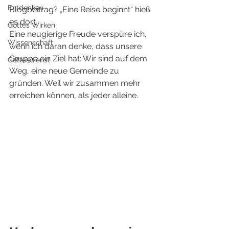
Entdecken
Blogbeitrag? „Eine Reise beginnt“ hieß 
es dort.
Gottes Wirken
Eine neugierige Freude verspüre ich, 
Wissenschaft
wenn ich daran denke, dass unsere 
Gruppe ein Ziel hat: Wir sind auf dem 
Gottesdienst
Weg, eine neue Gemeinde zu 
gründen. Weil wir zusammen mehr 
erreichen können, als jeder alleine.