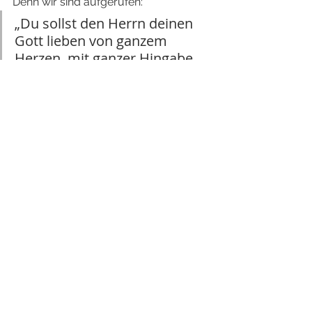
Denn wir sind aufgerufen:
„Du sollst den Herrn deinen 
Gott lieben von ganzem 
Herzen, mit ganzer Hingabe 
und mit ganzem Verstand [...] 
Ebenso wichtig ist aber ein 
zweites: Liebe deinen 
Mitmenschen wie dich 
selbst.“ (Matthäus 22,36-39)
„Deshalb geht hinaus in die 
Welt und ruft alle Menschen 
dazu auf, meine Jünger zu 
werden! Tauft sie auf den 
Namen des Vaters, des 
Sohnes und des Heiligen 
Geistes! Lehrt sie, alles zu 
befolgen, was ich euch 
aufgetragen habe, Ihr dürft 