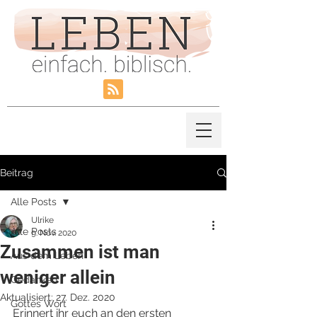
Beitrag
Alle Posts
Ulrike
Alle Posts
9. Nov. 2020
Zusammen ist man
Aus dem Leben
weniger allein
Gedanken
Aktualisiert:
27. Dez. 2020
Gottes Wort
Erinnert ihr euch an den ersten 