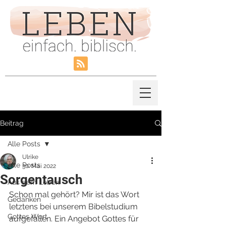
Beitrag
Alle Posts
Ulrike
Alle Posts
30. Mai 2022
Sorgentausch
Aus dem Leben
Schon mal gehört? Mir ist das Wort 
Gedanken
letztens bei unserem Bibelstudium 
Gottes Wort
aufgefallen. Ein Angebot Gottes für 