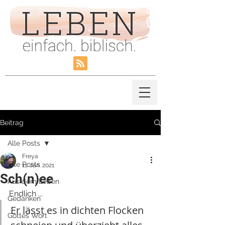
Beitrag
Alle Posts
Freya
Alle Posts
11. Jan. 2021
Sch(n)ee
Aus dem Leben
Endlich ... 
Gedanken
Er lässt es in dichten Flocken 
Gottes Wort