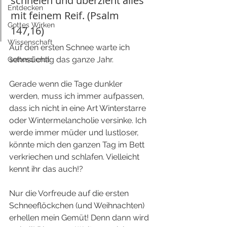
schneien und überzieht alles 
Entdecken
mit feinem Reif. (Psalm 
Gottes Wirken
147,16)
Wissenschaft
Auf den ersten Schnee warte ich 
sehnsüchtig das ganze Jahr. 
Gottesdienst
Gerade wenn die Tage dunkler 
werden, muss ich immer aufpassen, 
dass ich nicht in eine Art Winterstarre 
oder Wintermelancholie versinke. Ich 
werde immer müder und lustloser, 
könnte mich den ganzen Tag im Bett 
verkriechen und schlafen. Vielleicht 
kennt ihr das auch!? 
Nur die Vorfreude auf die ersten 
Schneeflöckchen (und Weihnachten) 
erhellen mein Gemüt! Denn dann wird 