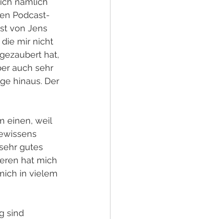
ich nämlich 
ten Podcast-
st von Jens 
die mir nicht 
gezaubert hat, 
er auch sehr 
e hinaus. Der 
einen, weil 
ewissens 
sehr gutes 
deren hat mich 
ich in vielem 
 sind 