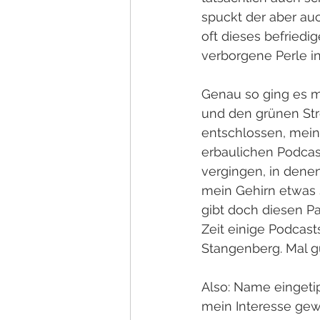
spuckt der aber au
oft dieses befriedi
verborgene Perle i
Genau so ging es m
und den grünen Str
entschlossen, mein
erbaulichen Podcast
vergingen, in denen
mein Gehirn etwas s
gibt doch diesen P
Zeit einige Podcast
Stangenberg. Mal g
Also: Name eingetipp
mein Interesse gew