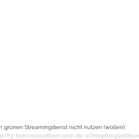
en grünen Streamingdienst nicht nutzen (wollen):
k.de/83-homosexualitaet-und-die-schoepfungsordnu