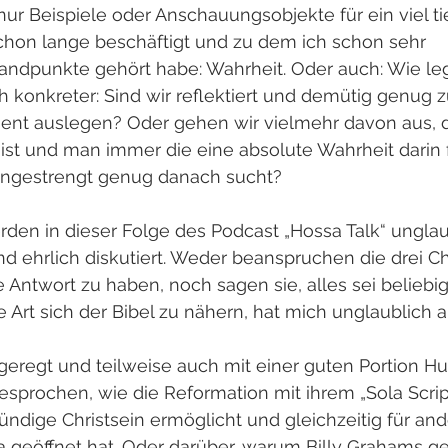
nur Beispiele oder Anschauungsobjekte für ein viel t
hon lange beschäftigt und zu dem ich schon sehr 
andpunkte gehört habe: Wahrheit. Oder auch: Wie leg
 konkreter: Sind wir reflektiert und demütig genug 
ent auslegen? Oder gehen wir vielmehr davon aus, d
ist und man immer die eine absolute Wahrheit darin 
angestrengt genug danach sucht?
rden in dieser Folge des Podcast „Hossa Talk“ unglau
 ehrlich diskutiert. Weder beanspruchen die drei Ch
ne Antwort zu haben, noch sagen sie, alles sei belieb
Art sich der Bibel zu nähern, hat mich unglaublich 
geregt und teilweise auch mit einer guten Portion H
sprochen, wie die Reformation mit ihrem „Sola Script
ündige Christsein ermöglicht und gleichzeitig für and
 geöffnet hat. Oder darüber, warum Billy Grahams gel