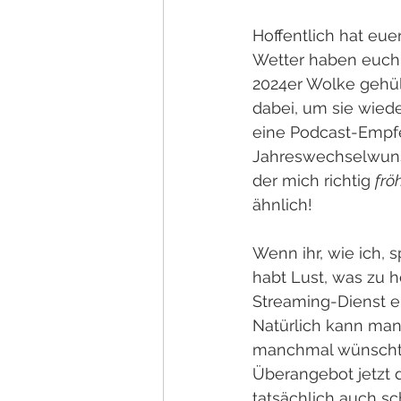
Hoffentlich hat eue
Wetter haben euch v
2024er Wolke gehüll
dabei, um sie wiede
eine Podcast-Empfe
Jahreswechselwunsch
der mich richtig 
fröh
ähnlich!
Wenn ihr, wie ich, 
habt Lust, was zu h
Streaming-Dienst e
Natürlich kann man
manchmal wünscht m
Überangebot jetzt d
tatsächlich auch s