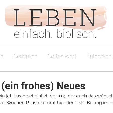
en
Gedanken
Gottes Wort
Entdecken
sdienst
 (ein frohes) Neues
in jetzt wahrscheinlich der 113., der euch das wünscht
wei Wochen Pause kommt hier der erste Beitrag im n