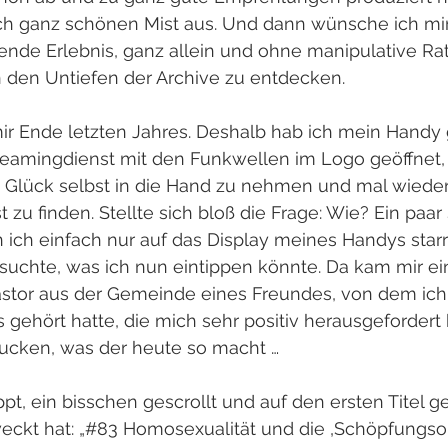
ch ganz schönen Mist aus. Und dann wünsche ich mir
gende Erlebnis, ganz allein und ohne manipulative Ra
n den Untiefen der Archive zu entdecken.
ir Ende letzten Jahres. Deshalb hab ich mein Han
eamingdienst mit den Funkwellen im Logo geöffnet, 
 Glück selbst in die Hand zu nehmen und mal wieder 
 zu finden. Stellte sich bloß die Frage: Wie? Ein paa
 ich einfach nur auf das Display meines Handys star
uchte, was ich nun eintippen könnte. Da kam mir ein
astor aus der Gemeinde eines Freundes, von dem ich 
s gehört hatte, die mich sehr positiv herausgefordert 
ucken, was der heute so macht …
t, ein bisschen gescrollt und auf den ersten Titel gek
eckt hat: „#83 Homosexualität und die ‚Schöpfungso