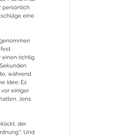
 persönlich 
tschläge eine 
dy genommen 
fest 
einen richtig 
r Sekunden 
rte, während 
e Idee: Es 
vor einiger 
hatten. Jens 
lickt, der 
rdnung‘“. Und 