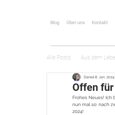
Blog
Über uns
Kontakt
Alle Posts
Aus dem Leb
Wissenschaft
Gotte
Daniel
8. Jan. 2024
Offen für
Frohes Neues! Ich b
nun mal so: nach z
2024!