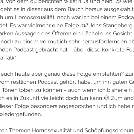
, von dem du berichten willst?! Ja und nein! 😉 Wie 
, geht es in dieser aus dem Bauch heraus ausgewähl
ch um Homosexualität, noch war ich bei einem Podca
et. Es war vielmehr eine Folge 
mit 
Jens Stangeberg, 
arken Aussagen des Öfteren ein Lächeln ins Gesicht 
noch zu einem vermutlich sehr herausfordernden ab
en Podcast gebracht hat – über diese konkrete Folg
 Talk".
euch heute aber genau diese Folge empfehlen? Zum 
vom restlichen Podcast gehört habe, um ihn guten G
 Tönen loben zu können – auch wenn ich bisher ein 
ch es in Zukunft vielleicht doch tun kann 😉 Zum an
eser Folge besonders angesprochen und ich habe m
 wiedergefunden.
nnten Themen Homosexualität und Schöpfungsordnung