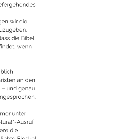
iefergehendes 
en wir die 
zuzugeben, 
ass die Bibel 
findet, wenn 
blich 
risten an den 
ig – und genau 
angesprochen.
umor unter 
ura!“-Ausruf 
ere die 
iebte Floskel 