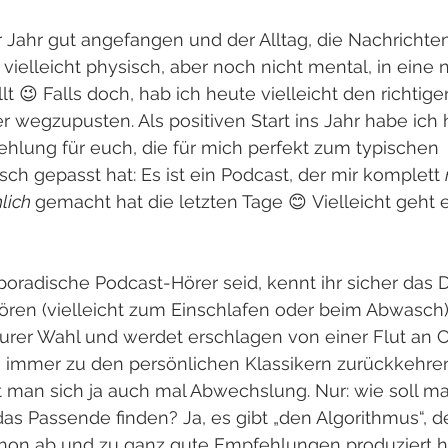
r Jahr gut angefangen und der Alltag, die Nachrichte
ielleicht physisch, aber noch nicht mental, in eine 
t 😉 Falls doch, hab ich heute vielleicht den richtig
r wegzupusten. Als positiven Start ins Jahr habe ich
hlung für euch, die für mich perfekt zum typischen 
 gepasst hat: Es ist ein Podcast, der mir komplett 
lich 
gemacht hat die letzten Tage 😊 Vielleicht geht 
sporadische Podcast-Hörer seid, kennt ihr sicher das 
ören (vielleicht zum Einschlafen oder beim Abwasch),
urer Wahl und werdet erschlagen von einer Flut an C
 immer zu den persönlichen Klassikern zurückkehren
an sich ja auch mal Abwechslung. Nur: wie soll m
as Passende finden? Ja, es gibt „den Algorithmus“, de
chon ab und zu ganz gute Empfehlungen produziert 