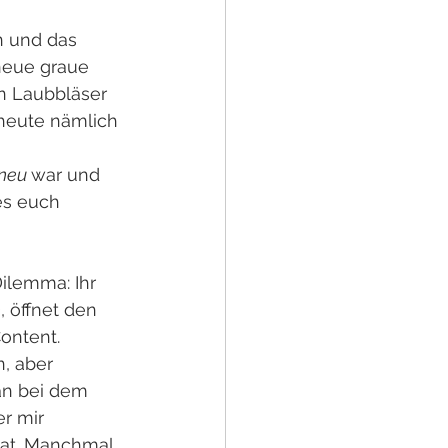
n und das 
neue graue 
en Laubbläser 
 heute nämlich 
neu 
war und 
es euch 
Dilemma: Ihr 
 öffnet den 
ontent. 
, aber 
an bei dem 
r mir 
hat. Manchmal 