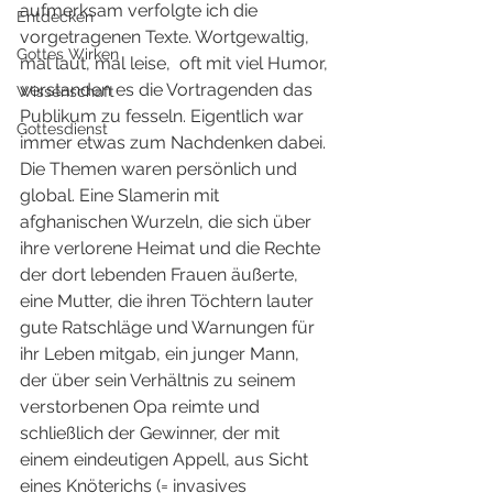
aufmerksam verfolgte ich die 
Entdecken
vorgetragenen Texte. Wortgewaltig, 
Gottes Wirken
mal laut, mal leise,  oft mit viel Humor, 
verstanden es die Vortragenden das 
Wissenschaft
Publikum zu fesseln. Eigentlich war 
Gottesdienst
immer etwas zum Nachdenken dabei. 
Die Themen waren persönlich und 
global. Eine Slamerin mit 
afghanischen Wurzeln, die sich über 
ihre verlorene Heimat und die Rechte 
der dort lebenden Frauen äußerte, 
eine Mutter, die ihren Töchtern lauter 
gute Ratschläge und Warnungen für 
ihr Leben mitgab, ein junger Mann, 
der über sein Verhältnis zu seinem 
verstorbenen Opa reimte und 
schließlich der Gewinner, der mit 
einem eindeutigen Appell, aus Sicht 
eines Knöterichs (= invasives 