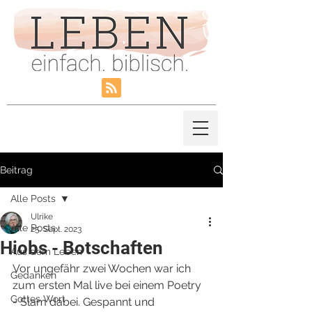
Beitrag
Alle Posts
Ulrike
Alle Posts
25. Sept. 2023
Hiobs - Botschaften
Aus dem Leben
Vor ungefähr zwei Wochen war ich 
Gedanken
zum ersten Mal live bei einem Poetry 
Gottes Wort
- Slam dabei. Gespannt und 