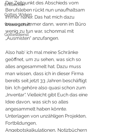
Der Zeitpunkt des Abschieds vom 
Entdecken
Berufsleben rückt nun unaufhaltsam 
Gottes Wirken
immer näher. Das hat mich dazu 
bewogen immer dann, wenn im Büro 
Wissenschaft
wenig zu tun war, schonmal mit 
Gottesdienst
„Ausmisten“ anzufangen.
Also hab‘ ich mal meine Schränke 
geöffnet, um zu sehen, was sich so 
alles angesammelt hat. Dazu muss 
man wissen, dass ich in dieser Firma 
bereits seit jetzt 33 Jahren beschäftigt 
bin. Ich gehöre also quasi schon zum 
„Inventar“. Vielleicht gibt Euch das eine 
Idee davon, was sich so alles 
angesammelt haben könnte. 
Unterlagen von unzähligen Projekten, 
Fortbildungen, 
Angebotskalkulationen, Notizbüchern 