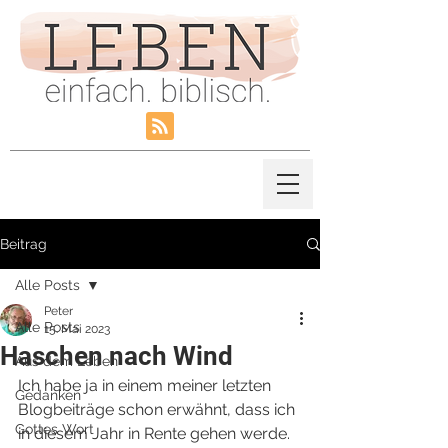
Beitrag
Alle Posts
Peter
Alle Posts
15. Mai 2023
Haschen nach Wind
Aus dem Leben
Ich habe ja in einem meiner letzten 
Gedanken
Blogbeiträge schon erwähnt, dass ich 
Gottes Wort
in diesem Jahr in Rente gehen werde. 