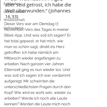
aber seid getrost, ich habe die 
Entdecken
Welt überwunden.“ (Johannes 
Gottes Wirken
16,33)
Wissenschaft
Dieser Vers war am Dienstag (7. 
Gottesdienst
November) Vers des Tages in meiner 
Bibel-App. Und was soll ich sagen? Er 
hat total gepasst, er hat mich, wie 
man so schön sagt, direkt ins Herz 
getroffen. Ich habe nämlich am 
Mittwoch wieder angefangen zu 
arbeiten. Nach ganzen vier Jahren 
Elternzeit ging es nun wieder los. Und 
was soll ich sagen: Ich war verdammt 
aufgeregt. Mir schwirrten die 
unterschiedlichsten Fragen durch den 
Kopf: Wie wird es wohl sein, wieder zu 
arbeiten? Werde ich noch alle Leute 
kennen? Werden die Leute mich noch 