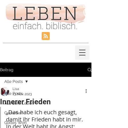
Beitrag
Alle Posts
Lisa
Alle Posts
13. Nov. 2023
Innerer Frieden
Aus dem Leben
„Das habe ich euch gesagt, 
Gedanken
damit ihr Frieden habt in mir. 
Gottes Wort
In der Welt habt ihr Angst; 