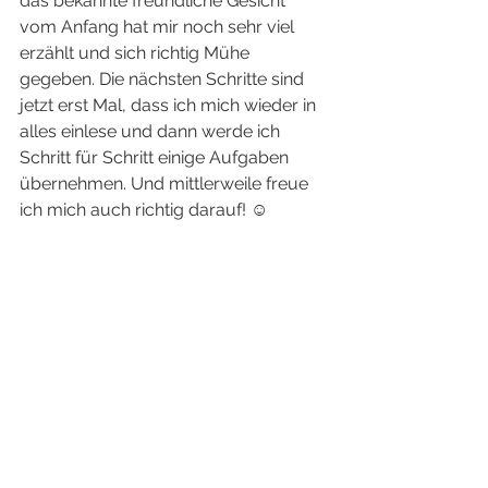
das bekannte freundliche Gesicht 
vom Anfang hat mir noch sehr viel 
erzählt und sich richtig Mühe 
gegeben. Die nächsten Schritte sind 
jetzt erst Mal, dass ich mich wieder in 
alles einlese und dann werde ich 
Schritt für Schritt einige Aufgaben 
übernehmen. Und mittlerweile freue 
ich mich auch richtig darauf! ☺️ 
„Ein Psalm Davids. Der HERR 
ist mein Hirt, mir mangelt 
nichts, er weidet mich auf 
grünen Auen. Zur Ruhe am 
Wasser führt er mich, neues 
Leben gibt er mir. Er leitet 
mich auf Pfaden der 
Gerechtigkeit um seines 
Namens willen. Wandere ich 