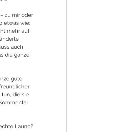
– zu mir oder 
o etwas wie: 
cht mehr auf 
änderte 
muss auch 
as die ganze 
anze gute 
reundlicher 
un, die sie 
e Kommentar 
echte Laune? 