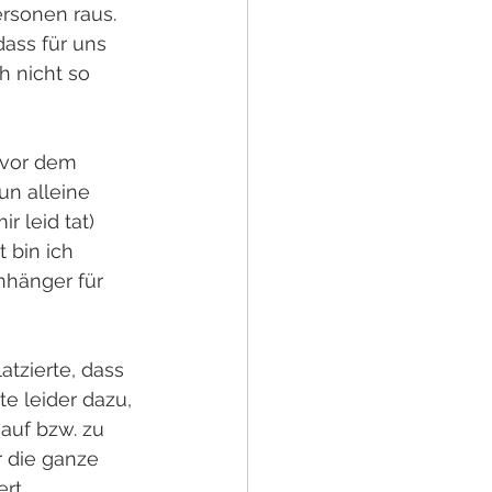
rsonen raus. 
ass für uns 
h nicht so 
 vor dem 
n alleine 
 leid tat) 
 bin ich 
hänger für 
atzierte, dass 
e leider dazu, 
auf bzw. zu 
r die ganze 
rt.