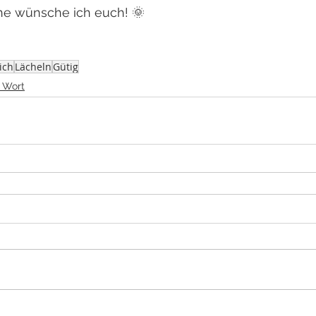
he wünsche ich euch! 🌞
ich
Lächeln
Gütig
 Wort