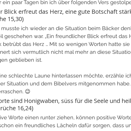
r ein paar Tagen bin ich über folgenden Vers gestolpe
r Blick erfreut das Herz, eine gute Botschaft stärk
he 15,30)
musste ich wieder an die Situation beim Bäcker denk
 geschehen war. „Ein freundlicher Blick erfreut das 
k betrübt das Herz … Mit so wenigen Worten hatte sie
nert sich vermutlich nicht mal mehr an diese Situation
en geblieben ist. 
eine schlechte Laune hinterlassen möchte, erzähle i
der Situation und dem Bibelvers mitgenommen habe. S
rraschen. 😉
rte sind Honigwaben, süss für die Seele und hei
prüche 16,24)
ve Worte einen runter ziehen, können positive Worte,
schon ein freundliches Lächeln dafür sorgen, dass un