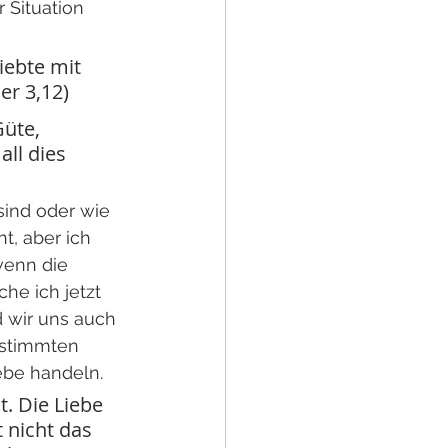
 Situation 
iebte mit 
er 3,12)
Güte, 
ll dies 
sind oder wie 
t, aber ich 
wenn die 
e ich jetzt 
 wir uns auch 
estimmten 
iebe handeln.
t. Die Liebe 
t nicht das 