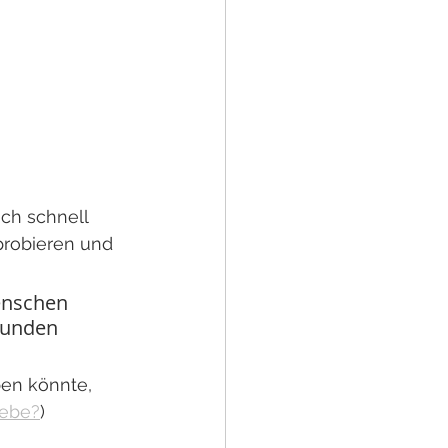
ich schnell 
probieren und 
enschen 
bunden 
ben könnte, 
iebe?
)