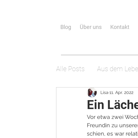
Blog
Über uns
Kontakt
Alle Posts
Aus dem Leb
Wissenschaft
Gotte
Lisa
11. Apr. 2022
Ein Läch
Vor etwa zwei Woch
Freundin zu unsere
schien, es war rela