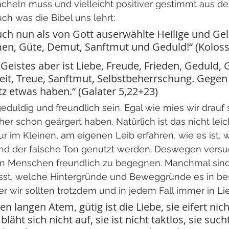
heln muss und vielleicht positiver gestimmt aus der
uch was die Bibel uns lehrt:
uch nun als von Gott auserwählte Heilige und Gel
en, Güte, Demut, Sanftmut und Geduld!“ (Koloss
Geistes aber ist Liebe, Freude, Frieden, Geduld, 
it, Treue, Sanftmut, Selbstbeherrschung. Gegen a
z etwas haben.“ (Galater 5,22+23)
eduldig und freundlich sein. Egal wie mies wir drauf 
er schon geärgert haben. Natürlich ist das nicht leich
 im Kleinen, am eigenen Leib erfahren, wie es ist, 
nd der falsche Ton genutzt werden. Deswegen versuch
n Menschen freundlich zu begegnen. Manchmal sind
sst, welche Hintergründe und Beweggründe es in b
ber wir sollten trotzdem und in jedem Fall immer in L
en langen Atem, gütig ist die Liebe, sie eifert nich
 bläht sich nicht auf, sie ist nicht taktlos, sie such