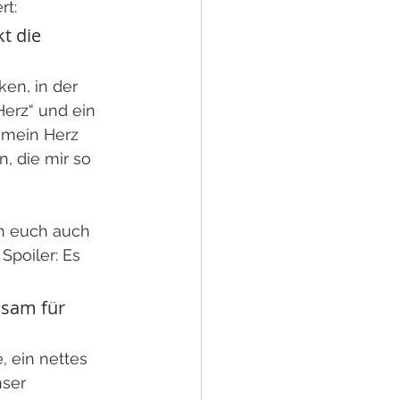
rt:
t die 
en, in der 
Herz“ und ein 
 mein Herz 
, die mir so 
ch euch auch 
poiler: Es 
lsam für 
 ein nettes 
ser 