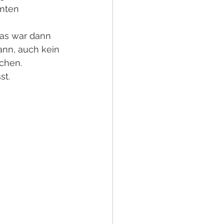
mten 
as war dann 
ann, auch kein 
chen. 
st. 