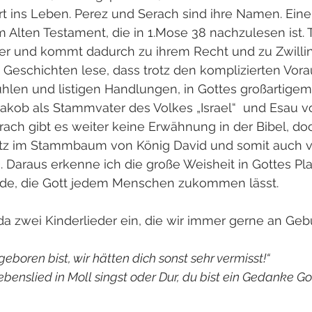
tart ins Leben. Perez und Serach sind ihre Namen. Eine
Alten Testament, die in 1.Mose 38 nachzulesen ist. 
er und kommt dadurch zu ihrem Recht und zu Zwillinge
 Geschichten lese, dass trotz den komplizierten Vor
len und listigen Handlungen, in Gottes großartigem 
 Jakob als Stammvater des Volkes „Israel“  und Esau 
rach gibt es weiter keine Erwähnung in der Bibel, do
atz im Stammbaum von König David und somit auch v
). Daraus erkenne ich die große Weisheit in Gottes Pl
de, die Gott jedem Menschen zukommen lässt.
da zwei Kinderlieder ein, die wir immer gerne an Geb
eboren bist, wir hätten dich sonst sehr vermisst!“
ebenslied in Moll singst oder Dur, du bist ein Gedanke Got