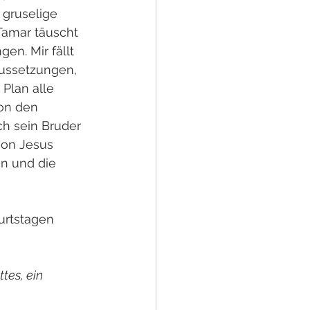
 gruselige 
Tamar täuscht 
n. Mir fällt 
aussetzungen, 
Plan alle 
von den 
ch sein Bruder 
on Jesus 
an und die 
urtstagen 
tes, ein 