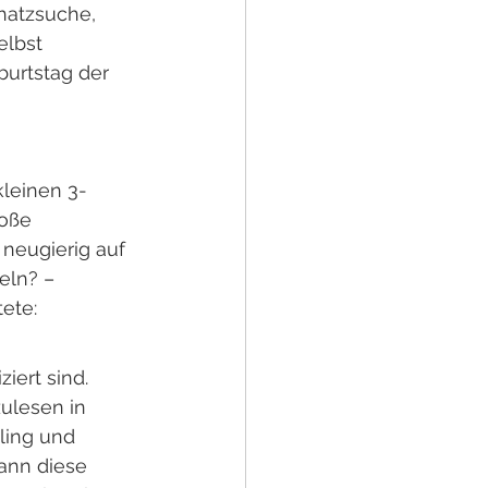
hatzsuche, 
lbst 
urtstag der 
kleinen 3-
oße 
neugierig auf 
eln? – 
tete:
iert sind. 
ulesen in 
ling und 
ann diese 