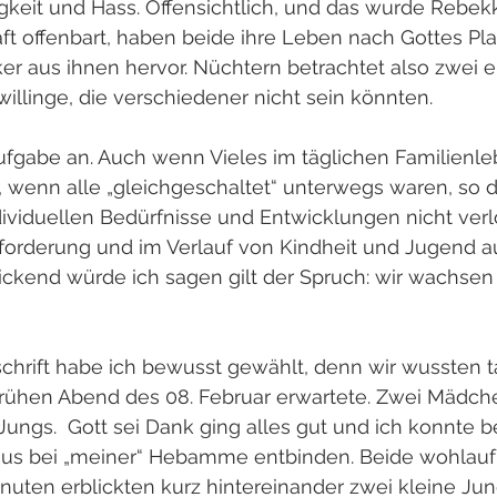
ltigkeit und Hass. Offensichtlich, und das wurde Rebek
t offenbart, haben beide ihre Leben nach Gottes Pla
er aus ihnen hervor. Nüchtern betrachtet also zwei 
willinge, die verschiedener nicht sein könnten.
ufgabe an. Auch wenn Vieles im täglichen Familienle
, wenn alle „gleichgeschaltet“ unterwegs waren, so d
ndividuellen Bedürfnisse und Entwicklungen nicht ver
forderung und im Verlauf von Kindheit und Jugend au
ickend würde ich sagen gilt der Spruch: wir wachsen
chrift habe ich bewusst gewählt, denn wir wussten t
frühen Abend des 08. Februar erwartete. Zwei Mädche
ungs.  Gott sei Dank ging alles gut und ich konnte b
aus bei „meiner“ Hebamme entbinden. Beide wohlauf
nuten erblickten kurz hintereinander zwei kleine Jun