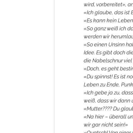
wird, vorbereitet», a
«Ich glaube, das ist 
«Es kann kein Leben
«So ganz weiß ich das 
werden wir herumla
«So einen Unsinn hab
Idee. Es gibt doch di
die Nabelschnur viel 
«Doch, es geht besti
«Du spinnst! Es ist 
Leben zu Ende, Pun
«Ich gebe ja zu, das
weiß, dass wir dann 
«Mutter???? Du glaub
«Na hier – überall u
wir gar nicht sein!»
«Quatsch! Von einer 