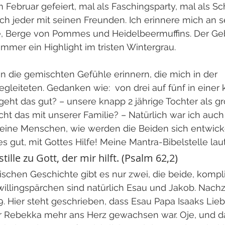
 Februar gefeiert, mal als Faschingsparty, mal als Sc
 jeder mit seinen Freunden. Ich erinnere mich an se
 Berge von Pommes und Heidelbeermuffins. Der Geb
immer ein Highlight im tristen Wintergrau.
n die gemischten Gefühle erinnern, die mich in der 
leiteten. Gedanken wie:  von drei auf fünf in einer 
ht das gut? – unsere knapp 2 jährige Tochter als gr
t das mit unserer Familie? – Natürlich war ich auch 
leine Menschen, wie werden die Beiden sich entwick
es gut, mit Gottes Hilfe! Meine Mantra-Bibelstelle lau
tille zu Gott, der mir hilft. (Psalm 62,2)
lischen Geschichte gibt es nur zwei, die beide, kompliz
illingspärchen sind natürlich Esau und Jakob. Nachz
9. Hier steht geschrieben, dass Esau Papa Isaaks Lieb
r Rebekka mehr ans Herz gewachsen war. Oje, und d