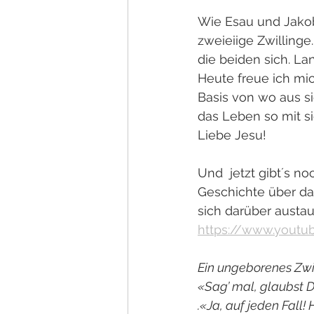
Wie Esau und Jakob
zweieiige Zwillinge
die beiden sich. La
Heute freue ich mi
Basis von wo aus si
das Leben so mit s
Liebe Jesu!
Und  jetzt gibt´s n
Geschichte über da
sich darüber austa
https://www.yout
Ein ungeborenes Zwil
«Sag’ mal, glaubst D
.«Ja, auf jeden Fall