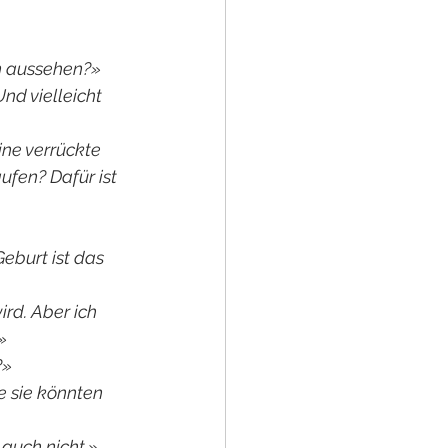
ön aussehen?»
Und vielleicht 
ne verrückte 
ufen? Dafür ist 
eburt ist das 
rd. Aber ich 
»
?»
e sie könnten 
 auch nicht.»