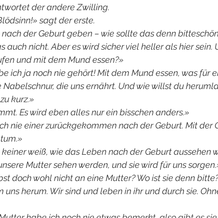
ntwortet der andere Zwilling.
Blödsinn!» sagt der erste. 
 nach der Geburt geben – wie sollte das denn bittesch
auch nicht. Aber es wird sicher viel heller als hier sein. 
ufen und mit dem Mund essen?»
e ich ja noch nie gehört! Mit dem Mund essen, was für ei
e Nabelschnur, die uns ernährt. Und wie willst du herumla
zu kurz.»
mmt. Es wird eben alles nur ein bisschen anders.»
noch nie einer zurückgekommen nach der Geburt. Mit der G
ktum.»
s keiner weiß, wie das Leben nach der Geburt aussehen wi
unsere Mutter sehen werden, und sie wird für uns sorgen.
st doch wohl nicht an eine Mutter? Wo ist sie denn bitte
m uns herum. Wir sind und leben in ihr und durch sie. Ohn
Mutter habe ich noch nie etwas bemerkt, also gibt es sie