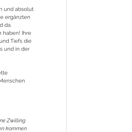
h und absolut 
ie ergänzten 
d da.
 haben! Ihre 
und Tiefs die 
 und in der 
tte 
 Menschen 
ne Zwilling
ußen kommen 