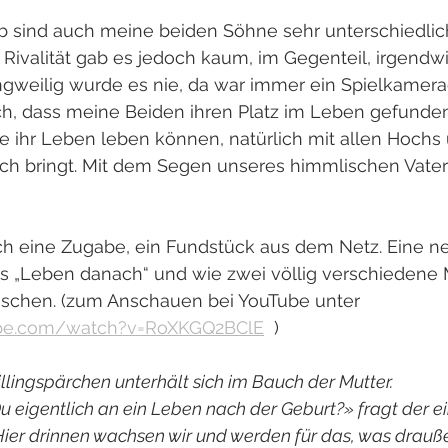
 sind auch meine beiden Söhne sehr unterschiedlic
. Rivalität gab es jedoch kaum, im Gegenteil, irgendw
ngweilig wurde es nie, da war immer ein Spielkamera
ch, dass meine Beiden ihren Platz im Leben gefunden
e ihr Leben leben können, natürlich mit allen Hochs 
ich bringt. Mit dem Segen unseres himmlischen Vaters
och eine Zugabe, ein Fundstück aus dem Netz. Eine ne
s „Leben danach“ und wie zwei völlig verschiedene
uschen. (zum Anschauen bei YouTube unter 
ube.com/watch?v=RoXKGQ2BClE
  )
lingspärchen unterhält sich im Bauch der Mutter.
u eigentlich an ein Leben nach der Geburt?» fragt der ei
! Hier drinnen wachsen wir und werden für das, was dra