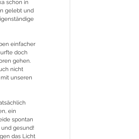
ka schon in 
n gelebt und 
eigenständige 
ben einfacher 
urfte doch 
loren gehen. 
ch nicht 
 mit unseren 
atsächlich 
n, ein 
eide spontan 
 und gesund! 
gen das Licht 