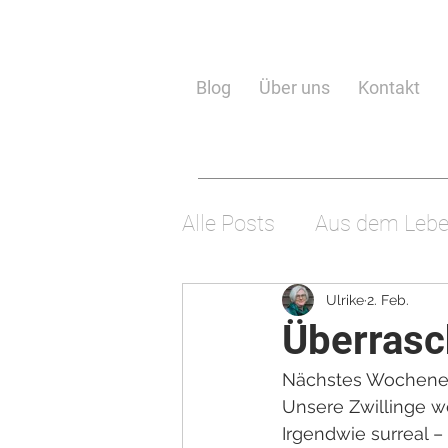
Blog
Über uns
Kontakt
Alle Posts
Aus dem Leb
Wissenschaft
Gotte
Ulrike
2. Feb.
Überras
Nächstes Wochenende
Unsere Zwillinge w
Irgendwie surreal –